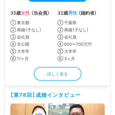
35歳
女性
（当会員）
32歳
男性
（婚約者）
① 東京都
① 千葉県
② 再婚（子なし）
② 再婚（子なし）
③ 会社員
③ 会社員
④ 非公開
④ 600〜700万円
⑤ 大学卒
⑤ 大学卒
⑥ 11ヶ月
⑥ 3ヶ月
詳しく見る
【第78回】成婚インタビュー