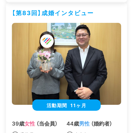
【第83回】成婚インタビュー
活動期間
11ヶ月
39歳
女性
（当会員）
44歳
男性
（婚約者）