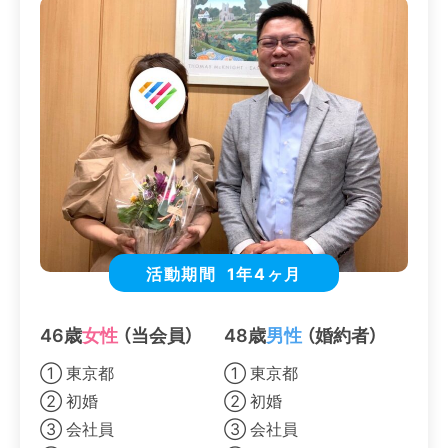
活動期間
1年4ヶ月
46歳
女性
（当会員）
48歳
男性
（婚約者）
① 東京都
① 東京都
② 初婚
② 初婚
③ 会社員
③ 会社員