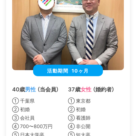
活動期間
10ヶ月
40歳
男性
（当会員）
37歳
女性
（婚約者）
① 千葉県
① 東京都
② 初婚
② 初婚
③ 会社員
③ 看護師
④ 700〜800万円
④ 非公開
⑤ 日本大学卒
⑤ 短大卒