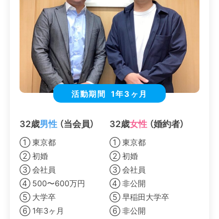
活動期間
1年3ヶ月
32歳
男性
（当会員）
32歳
女性
（婚約者）
① 東京都
① 東京都
② 初婚
② 初婚
③ 会社員
③ 会社員
④ 500〜600万円
④ 非公開
⑤ 大学卒
⑤ 早稲田大学卒
⑥ 1年3ヶ月
⑥ 非公開