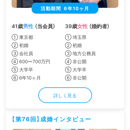
活動期間
6年10ヶ月
41歳
男性
（当会員）
39歳
女性
（婚約者）
① 東京都
① 埼玉県
② 初婚
② 初婚
③ 会社員
③ 地方公務員
④ 600〜700万円
④ 非公開
⑤ 大学卒
⑤ 大学卒
⑥ 6年10ヶ月
⑥ 非公開
詳しく見る
【第76回】成婚インタビュー