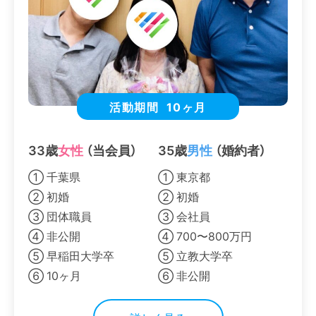
活動期間
10ヶ月
33歳
女性
（当会員）
35歳
男性
（婚約者）
① 千葉県
① 東京都
② 初婚
② 初婚
③ 団体職員
③ 会社員
④ 非公開
④ 700〜800万円
⑤ 早稲田大学卒
⑤ 立教大学卒
⑥ 10ヶ月
⑥ 非公開