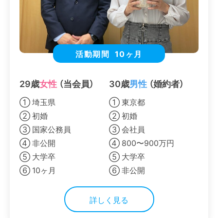
活動期間
10ヶ月
29歳
女性
（当会員）
30歳
男性
（婚約者）
① 埼玉県
① 東京都
② 初婚
② 初婚
③ 国家公務員
③ 会社員
④ 非公開
④ 800〜900万円
⑤ 大学卒
⑤ 大学卒
⑥ 10ヶ月
⑥ 非公開
詳しく見る