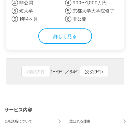
④ 非公開
④ 900〜1,000万円
⑤ 短大卒
⑤ 京都大学大学院修了
⑥ 1年4ヶ月
⑥ 非公開
詳しく見る
‹
前の9件
1〜9件／84件
次の9件
›
サービス内容
当相談所について
選ばれる理由