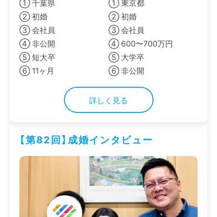
① 千葉県
① 東京都
② 初婚
② 初婚
③ 会社員
③ 会社員
④ 非公開
④ 600〜700万円
⑤ 短大卒
⑤ 大学卒
⑥ 11ヶ月
⑥ 非公開
詳しく見る
【第82回】成婚インタビュー