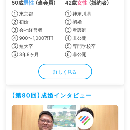
50歳
男性
（当会員）
42歳
女性
（婚約者）
① 東京都
① 神奈川県
② 初婚
② 初婚
③ 会社経営者
③ 看護師
④ 900〜1,000万円
④ 非公開
⑤ 短大卒
⑤ 専門学校卒
⑥ 3年8ヶ月
⑥ 非公開
詳しく見る
【第80回】成婚インタビュー