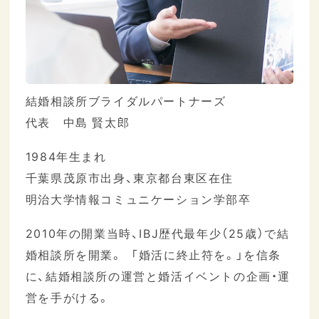
結婚相談所ブライダルパートナーズ
代表 中島 賢太郎
1984年生まれ
千葉県茂原市出身、東京都台東区在住
明治大学情報コミュニケーション学部卒
2010年の開業当時、IBJ歴代最年少（25歳）で結
婚相談所を開業。 「婚活に終止符を。」を信条
に、結婚相談所の運営と婚活イベントの企画・運
営を手がける。