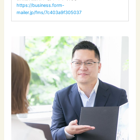
https://business.form-
mailer.jp/fms/7c403a9f305037