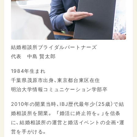
結婚相談所ブライダルパートナーズ
代表 中島 賢太郎
1984年生まれ
千葉県茂原市出身、東京都台東区在住
明治大学情報コミュニケーション学部卒
2010年の開業当時、IBJ歴代最年少（25歳）で結
婚相談所を開業。 「婚活に終止符を。」を信条
に、結婚相談所の運営と婚活イベントの企画・運
営を手がける。