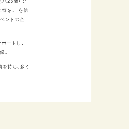
少（25歳）で
止符を。」を信
イベントの企
サポートし、
記録。
実績を持ち、多く