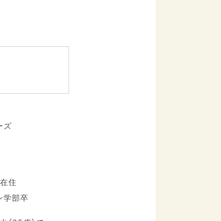
ーズ
区在住
ン学部卒