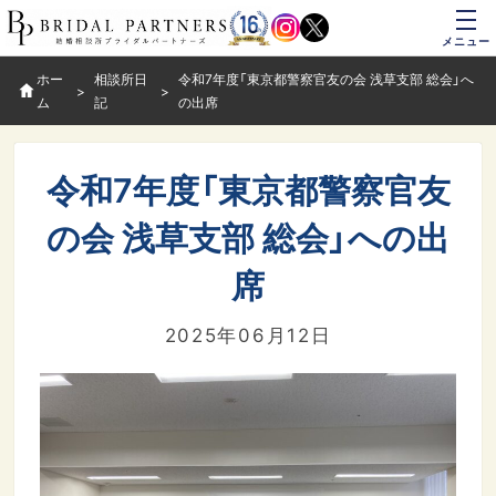
メニュー
ホー
相談所日
令和7年度「東京都警察官友の会 浅草支部 総会」へ
ム
記
の出席
令和7年度「東京都警察官友
の会 浅草支部 総会」への出
席
2025年06月12日