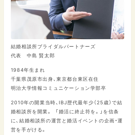
結婚相談所ブライダルパートナーズ
代表 中島 賢太郎
1984年生まれ
千葉県茂原市出身、東京都台東区在住
明治大学情報コミュニケーション学部卒
2010年の開業当時、IBJ歴代最年少（25歳）で結
婚相談所を開業。 「婚活に終止符を。」を信条
に、結婚相談所の運営と婚活イベントの企画・運
営を手がける。