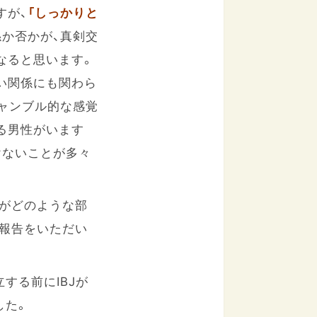
すが、
「しっかりと
係か否かが、真剣交
なると思います。
い関係にも関わら
ギャンブル的な感覚
る男性がいます
けないことが多々
がどのような部
報告をいただい
する前にIBJが
した。