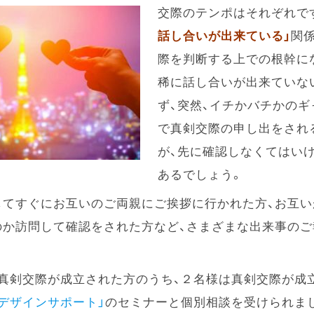
交際のテンポはそれぞれで
話し合いが出来ている」
関
際を判断する上での根幹に
稀に話し合いが出来ていな
ず、突然、イチかバチかの
で真剣交際の申し出をされ
が、先に確認しなくてはい
あるでしょう。
してすぐにお互いのご両親にご挨拶に行かれた方、お互い
のか訪問して確認をされた方など、さまざまな出来事のご
真剣交際が成立された方のうち、２名様は真剣交際が成立
デザインサポート」
のセミナーと個別相談を受けられま