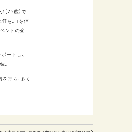
少（25歳）で
止符を。」を信
イベントの企
サポートし、
記録。
実績を持ち、多く
29回中央区大江戸まつり盆おどり大会@浜町公園