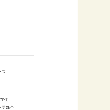
ーズ
区在住
ン学部卒